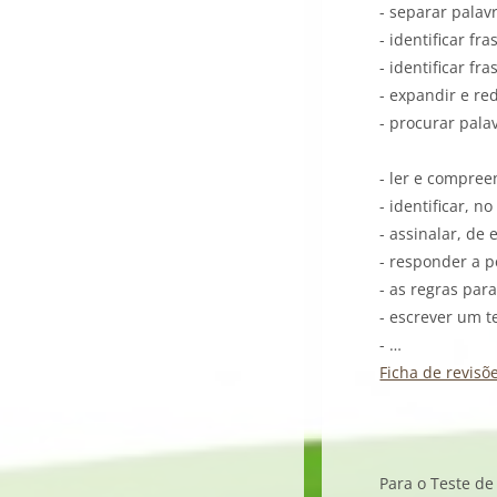
- separar palav
- identificar fr
- identificar fr
- expandir e re
- procurar pala
- ler e compree
- identificar, n
- assinalar, de
- responder a p
- as regras par
- escrever um t
- …
Ficha de revisõ
Para o Teste de