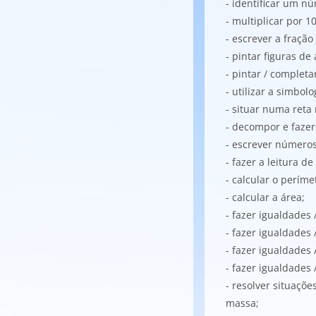
- identificar um nú
- multiplicar por 1
- escrever a fraçã
- pintar figuras d
- pintar / complet
- utilizar a simbol
- situar numa ret
- decompor e fazer
- escrever númer
- fazer a leitura 
- calcular o períme
- calcular a área;
- fazer igualdades
- fazer igualdade
- fazer igualdades
- fazer igualdades
- resolver situaç
massa;