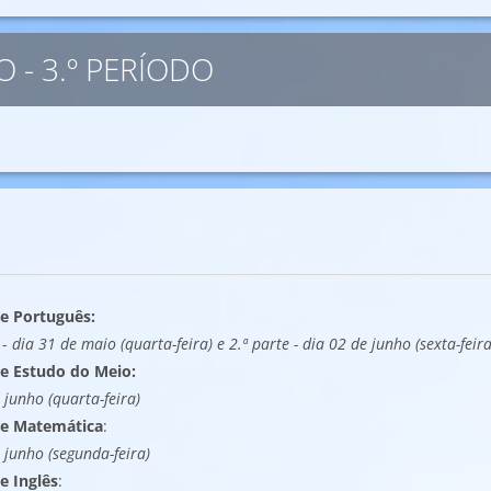
 - 3.º PERÍODO
de Português:
 -
dia 31 de maio (quarta-feira) e 2.ª parte - dia 02 de junho (sexta-feira
de
Estudo do Meio
:
 junho (quarta-feira)
de
Matemática
:
 junho (segunda-feira)
de
Inglês
: