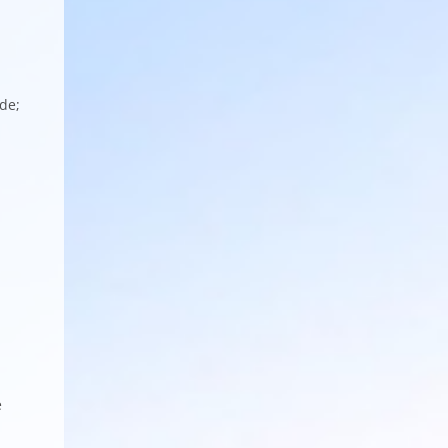
de;
e