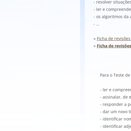
- resolver situaçõ
- ler e compreend
- os algoritmos da 
- …
»
Ficha de revisõe
»
Ficha de revisõe
Para o Teste de
- ler e compree
- assinalar, de
- responder a p
- dar um novo tí
- identificar n
- identificar adj