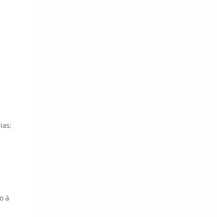
ias;
to à