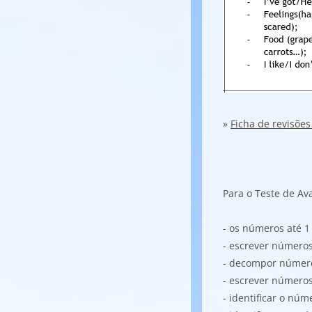
»
Ficha de revisões
Para o Teste de Av
- os números até 1
- escrever números
- decompor númer
- escrever número
- identificar o n