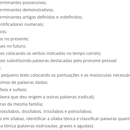
eterminantes possessivos;
eterminantes demonstrativos;
terminantes artigos definidos e indefinidos;
uantificadores numerais;
bos;
os no presente;
ses no futuro;
ses colocando os verbos indicados no tempo correto;
ases substituindo palavras destacadas pelo pronome pessoal
;
m pequeno texto colocando as pontuações e as maiúsculas necessár
nimos de palavras dadas;
fixos e sufixos;
alavra que deu origem a outras palavras (radical);
vras da mesma família;
nossílabos, dissílabos, trissílabos e polissílabos;
as em sílabas, identificar a sílaba tónica e classificar palavras quan
ba tónica (palavras esdrúxulas, graves e agudas);