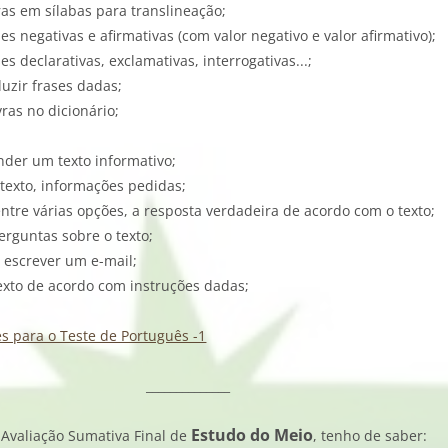
ras em sílabas para translineação;
ases negativas e afirmativas (com valor negativo e valor afirmativo);
ases declarativas, exclamativas, interrogativas...;
duzir frases dadas;
vras no dicionário;
nder um texto informativo;
o texto, informações pedidas;
 entre várias opções, a resposta verdadeira de acordo com o texto;
erguntas sobre o texto;
a escrever um e-mail;
exto de acordo com instruções dadas;
es para o Teste de Português -1
______________
Estudo do Meio
 Avaliação Sumativa Final de
, tenho de saber: