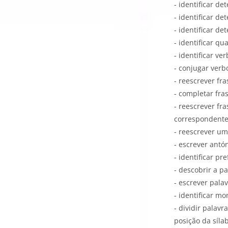
- identificar d
- identificar d
- identificar de
- identificar q
- identificar ver
- conjugar verb
- reescrever fra
- completar fra
- reescrever fr
correspondente
- reescrever u
- escrever antó
- identificar pre
- descobrir a p
- escrever pala
- identificar mo
- dividir palavr
posição da síla